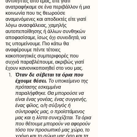
αντιληπτές από εμάς, είτε γιατί 
ανατραφήκαμε σε ένα περιβάλλον ή μια 
κοινωνία που τις θεωρούσε 
αναμενόμενες και αποδεκτές είτε γιατί 
λόγω ανασφάλειας, χαμηλής 
αυτοπεποίθησης ή άλλων συνθηκών 
αποφασίσαμε, ίσως όχι συνειδητά, να 
τις υπομείνουμε. Πιο κάτω θα 
αναφέρουμε πέντε τέτοιες 
κακοποιητικές συμπεριφορές που 
συχνά παραβλέπουμε, ακριβώς γιατί 
έχουν κανονικοποιηθεί στο νου μας.
Όταν δε σέβεται τα όρια που 
έχουμε θέσει. 
Το υποκείμενο της 
πρότασης εσκεμμένα 
παραλήφθηκε. Θα μπορούσε να 
είναι ένας γονέας, ένας συγγενής, 
ένας φίλος, ο/η σύζυγός ή 
σύντροφός μας, ο προϊστάμενος 
μας και η λίστα συνεχίζεται. Τα όρια 
που θέτουμε μπορούν να αφορούν 
τόσο τον προσωπικό μας χώρο, το 
χρόνο και το σώμα μας όσο και τα 