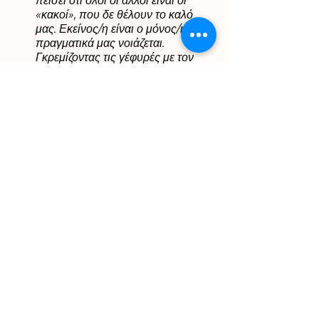
πείσει ότι όλοι οι άλλοι είναι οι 
«κακοί», που δε θέλουν το καλό 
μας. Εκείνος/η είναι ο μόνος/η που 
πραγματικά μας νοιάζεται. 
Γκρεμίζοντας τις γέφυρές με τον 
περίγυρό μας, διασφαλίζει ότι 
εξαρτόμαστε από εκείνον και ότι θα 
είναι πολύ δύσκολο πλέον να τον 
αφήσουμε.
Αποκτώντας επίγνωση για τις διάφορες 
μορφές με τις οποίες μπορεί να 
εμφανιστεί στην καθημερινότητά μας η 
κακοποίηση, είναι το πρώτο βήμα για 
να σπάσουμε το φαύλο κύκλο της. Το 
να αναζητήσουμε βοήθεια σε αυτή τη 
διαδρομή δεν είναι ποτέ ένδειξη 
αδυναμίας, παρά μόνο δείγμα θάρρους 
και ψυχικού σθένους. Οι ειδικοί του 
Myhappyself θα σας ακούσουν 
ενεργητικά και θα σας βοηθήσουν να 
δείτε καθαρά τι συμβαίνει στη 
προσωπική σας ζωή.