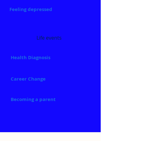
Feeling depressed
Life events
Health Diagnosis
Career Change
Becoming a parent