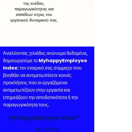
της ευεξίας,
παραγωγικότητας και
επιπέδων στρες του
εργατικού δυναμικού σας.
Αναλύοντας χιλιάδες ανώνυμα δεδομένα,
δημιουργούμε το
MyhappyEmployee
Index:
τον εταιρικό σας σύμμαχο που
βοηθάει να αντιμετωπίσετε κοινές
προκλήσεις που οι εργαζόμενοι
αντιμετωπίζουν στην εργασία και
επηρεάζουν την αποδοτικότητα ή την
παραγωγικότητα τους.
MyhappyEmployee Index™
Workplace