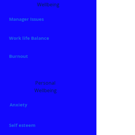
Wellbeing
Manager Issues
Work life Balance
Burnout
Personal
Wellbeing
Anxiety
Self esteem