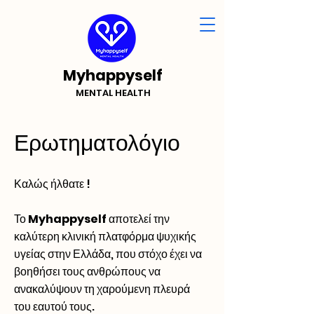
Myhappyself
MENTAL HEALTH
Ερωτηματολόγιο
Καλώς ήλθατε !
Το
Myhappyself
αποτελεί την
καλύτερη κλινική πλατφόρμα ψυχικής
υγείας στην Ελλάδα, που στόχο έχει να
βοηθήσει τους ανθρώπους να
ανακαλύψουν τη χαρούμενη πλευρά
του εαυτού τους.