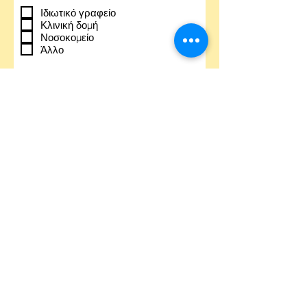
Ιδιωτικό γραφείο
Κλινική δομή
Νοσοκομείο
Άλλο
Πόσο χρόνο μπορείτε να διαθέσετε για
ραντεβού στο Myhappyself:
1-5 ώρες την εβδομάδα
5-10 ώρες την εβδομάδα
10-20 ώρες την εβδομάδα
Full time
Γιατί σας ενδιαφέρει να μπείτε στην
ομάδα του Myhappyself;
Ως συμπληρωματικό εισόδημα
Ως βασικό εισόδημα
Για να εξελιχθείτε στην online
θεραπεία
Είστε κάτοχος άδειας ασκήσεως
επαγγέλματος;