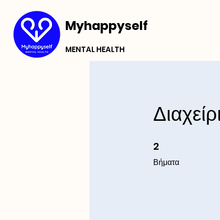
Myhappyself
MENTAL HEALTH
Διαχεί
2
2 Βήματα
Βήματα