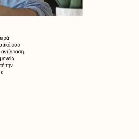
σειρά
ατικά όσο
η αντίδραση.
ρμηνεία
τή την
με