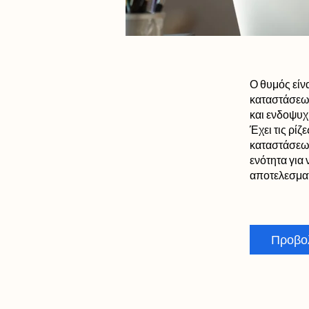
Ο θυμός είν
καταστάσεων
και ενδοψυχ
Έχει τις ρίζ
καταστάσεων
ενότητα για
Προβο