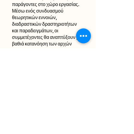
παράγοντες στο χώρο εργασίας.
Μέσω ενός συνδυασμού
θεωρητικών εννοιών,
διαδραστικών δραστηριοτήτων
και παραδειγμάτων, οι
συμμετέχοντες θα αναπτύξουν μια
βαθιά κατανόηση των αρχών
διαχείρισης του άγχους και θα
αποκτήσουν δραστικές
στρατηγικές για να
δημιουργήσουν μια πιο
ισορροπημένη επαγγελματική
ζωή.
Προβολή