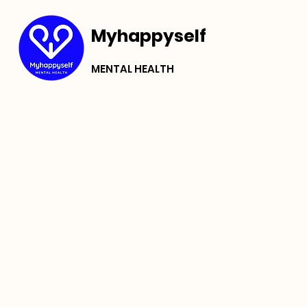
Myhappyself
MENTAL HEALTH