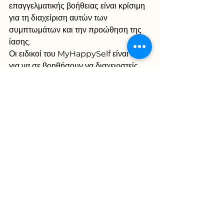
επαγγελματικής βοήθειας είναι κρίσιμη 
για τη διαχείριση αυτών των 
συμπτωμάτων και την προώθηση της 
ίασης. 
Οι ειδικοί του MyHappySelf είναι εδώ 
για να σε βοηθήσουν να διαχειρστείς 
όσα σε δυσκολεύουν και έτσι να 
ανακαλύψεις τη χαρούμενη πλευρά σου 
που κρύβεται μέσα σου.
ΑΓΧΟΣ
Εμφάνιση όλων
Πρόσφατες αναρτήσεις