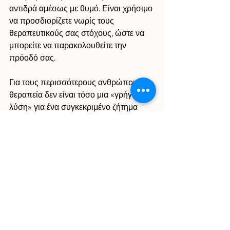
αντιδρά αμέσως με θυμό. Είναι χρήσιμο 
να προσδιορίζετε νωρίς τους 
θεραπευτικούς σας στόχους, ώστε να 
μπορείτε να παρακολουθείτε την 
πρόοδό σας.
Για τους περισσότερους ανθρώπους, η 
θεραπεία δεν είναι τόσο μια «γρήγορη 
λύση» για ένα συγκεκριμένο ζήτημα 
όσο ένα εργαλείο για την ψυχική 
ανθεκτικότητάς, ώστε να είναι σε θέση 
να ανταπεξέλθουν καλύτερα στις 
πολλές προκλήσεις που 
αντιμετωπίζουμε όλοι στη ζωή. Οι 
ειδικοί του Myhappyself ,μπορούν να 
σας βοηθήσουν να διαχειριστείτε την 
καθημερινότητα σας και να 
εξασφαλίσετε την ψυχική σας 