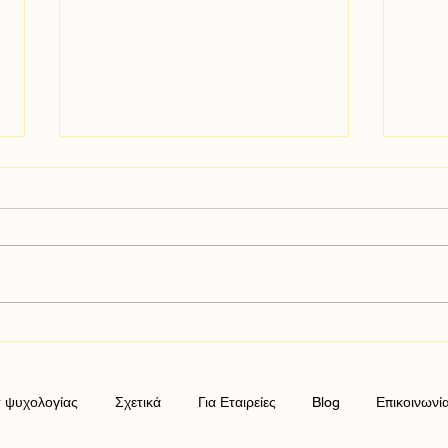
Η Σχέση μεταξύ Διατροφής και
Η Τέ
Ψυχικής Υγείας
Αναζ
Συνα
τ ψυχολογίας
Σχετικά
Για Εταιρείες
Blog
Επικοινωνί