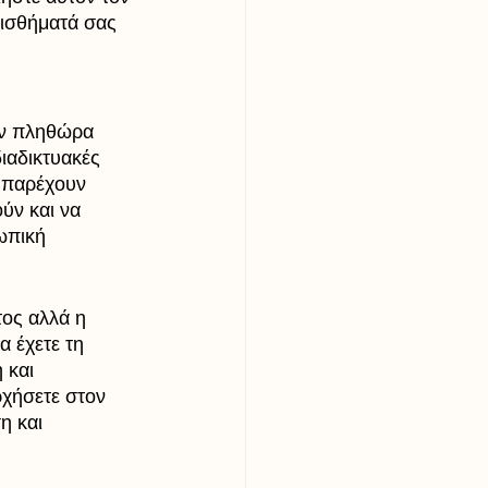
αισθήματά σας 
υν πληθώρα 
ιαδικτυακές 
, παρέχουν 
ύν και να 
ωπική 
τος αλλά η 
 έχετε τη 
 και 
ρχήσετε στον 
η και 