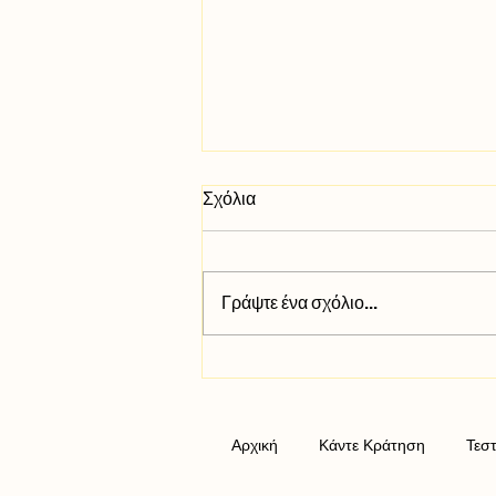
Σχόλια
Γράψτε ένα σχόλιο...
Μαθαίνοντας την Ισορροπία
Μέσα από τη Διπολική
Διαταραχή
Αρχική
Κάντε Κράτηση
Τεσ