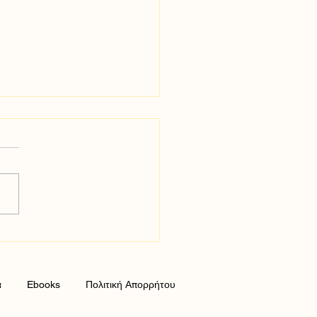
χνη της Σύνδεσης:
ωπυρώνοντας τη
ισθηματική Εγγύτητα
α
Ebooks
Πολιτική Απορρήτου