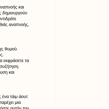
αναπνοής και 
ές δημιουργούν 
ντιδράτε 
θιάς αναπνοής, 
ης θυμού. 
ς. 
α εκφράσετε τα 
 συζήτηση. 
υση και 
 ένα τάιμ άουτ 
αρέχει μια 
ήστε αυτόν τον 