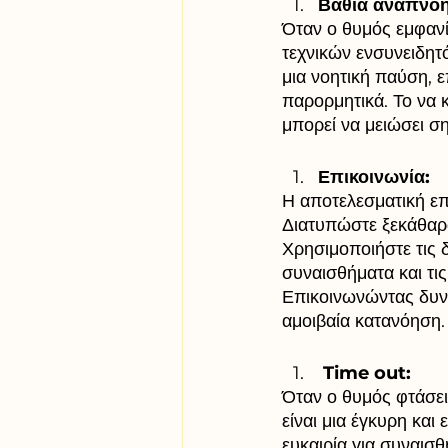
Βαθιά αναπνοή 
Όταν ο θυμός εμφανί
τεχνικών ενσυνειδητ
μια νοητική παύση, ε
παρορμητικά. Το να κ
μπορεί να μειώσει σ
Επικοινωνία:
Η αποτελεσματική επ
Διατυπώστε ξεκάθαρα
Χρησιμοποιήστε τις 
συναισθήματα και τι
Επικοινωνώντας δυνα
αμοιβαία κατανόηση.
 Time out:
Όταν ο θυμός φτάσει
είναι μια έγκυρη και
ευκαιρία για συναισ