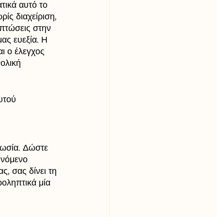
τικά αυτό το 
ίς διαχείριση, 
ιπτώσεις στην 
ας ευεξία. Η 
ι ο έλεγχος 
ολική 
υτού 
νωσία. Δώστε 
υνόμενο 
, σας δίνει τη 
οληπτικά μία 