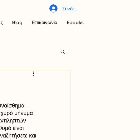
Σύνδεση
ες
Blog
Επικοινωνία
Ebooks
υναίσθημα, 
σχυρό μήνυμα 
ντιληπτών 
θυμό είναι 
αναζητήσετε και 